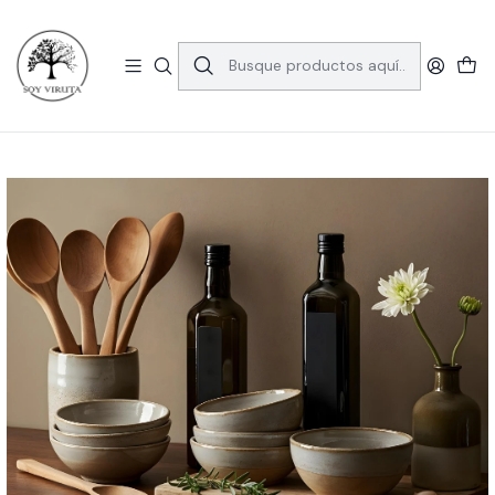
🚚 Envío gratis en la RM por compras sobre $39.990.
Consulta las comunas aquí
Inicio
Blog
Cera para Madera: protección natural y acabado perfecto para
tus muebles