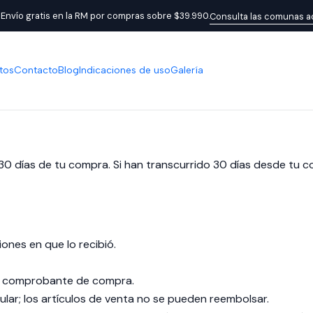
Inicio
Política de reembolso
 Envío gratis en la RM por compras sobre $39.990.
Consulta las comunas a
Política de reembolso
tos
Contacto
Blog
Indicaciones de uso
Galería
0 días de tu compra. Si han transcurrido 30 días desde tu c
iones en que lo recibió.
 o comprobante de compra.
ular; los artículos de venta no se pueden reembolsar.