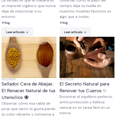
La verdad es que la madera es
Observar cómo el paso del
un material orgánico que nunca
tiempo deja su huella en
deja de reaccionar a su
nuestros muebles favoritos es
entorno...
algo que a todos...
Blog
Blog
Leer artículo
Leer artículo
16/2/2026
16/2/2026
Sellador Cera de Abejas:
El Secreto Natural para
El Renacer Natural de tus
Renovar tus Cueros ✨
Utensilios 🐝
Encontrar el equilibrio perfecto
entre protección y belleza
Observar cómo esa tabla de
natural no es tarea fácil en un
picar que tanto te gusta pierde
merca...
su color vibrante y comienza a