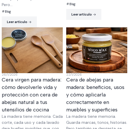
Blog
Pero...
Blog
Leer artículo
Leer artículo
26/1/2026
22/1/2026
Cera virgen para madera:
Cera de abejas para
cómo devolverle vida y
madera: beneficios, usos
protección con cera de
y cómo aplicarla
abejas natural a tus
correctamente en
utensilios de cocina
muebles y superficies
La madera tiene memoria. Cada
La madera tiene memoria.
corte, cada uso y cada lavado
Guarda marcas, tonos, historias.
deja huellas invisibles que, con...
Pero también se desgasta, se