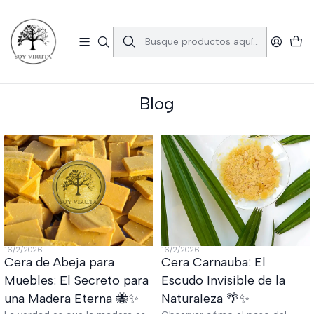
🚚 Envío gratis en la RM por compras sobre $39.990.
Consulta las comunas aquí
Inicio
Blog
Blog
16/2/2026
16/2/2026
Cera de Abeja para
Cera Carnauba: El
Muebles: El Secreto para
Escudo Invisible de la
una Madera Eterna 🐝✨
Naturaleza 🌴✨