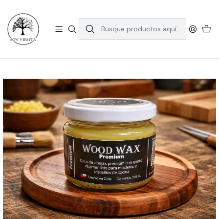
🚚 Envío gratis en la RM por compras sobre $39.990.
Consulta las comunas aquí
Inicio
Blog
Cera de abejas para madera: beneficios, usos y cómo aplicarla
correctamente en muebles y superficies