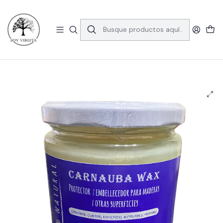
🚚 Envío gratis en la RM por compras sobre $39.990.
Consulta las comunas aquí
Inicio
Productos
Cera para Maderas
Cera de Carnauba
Sellador de maderas Carnauba Wax, Protector y Embellecedor -
460 Ml