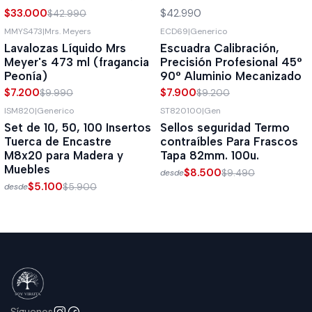
$33.000
$42.990
$42.990
MMYS473
|
Mrs. Meyers
ECD69
|
Generico
-28%
OFF
-14%
OFF
Lavalozas Líquido Mrs
Escuadra Calibración,
Meyer's 473 ml (fragancia
Precisión Profesional 45°
Peonía)
90° Aluminio Mecanizado
$7.200
$7.900
$9.990
$9.200
ISM820
|
Generico
ST820100
|
Gen
-14%
OFF
-10%
OFF
Set de 10, 50, 100 Insertos
Sellos seguridad Termo
Tuerca de Encastre
contraíbles Para Frascos
M8x20 para Madera y
Tapa 82mm. 100u.
Muebles
$8.500
$9.490
desde
$5.100
$5.900
desde
Síguenos