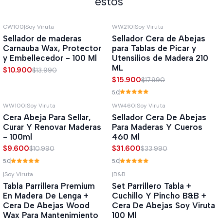
estos
CW100
|
Soy Viruta
WW210
|
Soy Viruta
-22%
OFF
-12%
OFF
Sellador de maderas
Sellador Cera de Abejas
Carnauba Wax, Protector
para Tablas de Picar y
y Embellecedor - 100 Ml
Utensilios de Madera 210
ML
$10.900
$13.990
$15.900
$17.990
5.0
WW100
|
Soy Viruta
WW460
|
Soy Viruta
-13%
OFF
-7%
OFF
Cera Abeja Para Sellar,
Sellador Cera De Abejas
Curar Y Renovar Maderas
Para Maderas Y Cueros
- 100ml
460 Ml
$9.600
$31.600
$10.990
$33.990
5.0
5.0
|
Soy Viruta
|
B&B
-23%
OFF
Agotado
Tabla Parrillera Premium
Set Parrillero Tabla +
En Madera De Lenga +
Cuchillo Y Pincho B&B +
Cera De Abejas Wood
Cera De Abejas Soy Viruta
Wax Para Mantenimiento
100 Ml